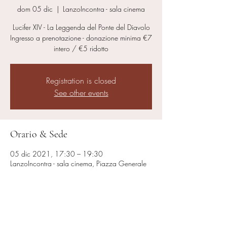
dom 05 dic
  |  
LanzoIncontra - sala cinema
Lucifer XIV - La Leggenda del Ponte del Diavolo
Ingresso a prenotazione - donazione minima €7
intero / €5 ridotto
Registration is closed
See other events
Orario & Sede
05 dic 2021, 17:30 – 19:30
LanzoIncontra - sala cinema, Piazza Generale
Ottavio Rolle, 10074 Lanzo Torinese TO, Italy