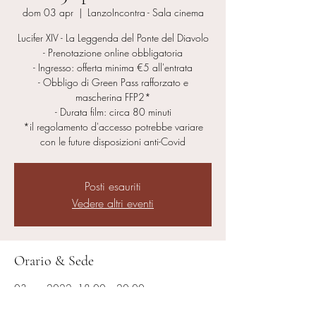
dom 03 apr
  |  
LanzoIncontra - Sala cinema
Lucifer XIV - La Leggenda del Ponte del Diavolo
- Prenotazione online obbligatoria
- Ingresso: offerta minima €5 all'entrata
- Obbligo di Green Pass rafforzato e
mascherina FFP2*
- Durata film: circa 80 minuti
*il regolamento d'accesso potrebbe variare
con le future disposizioni anti-Covid
Posti esauriti
Vedere altri eventi
Orario & Sede
03 apr 2022, 18:00 – 20:00
LanzoIncontra - Sala cinema, Piazza Generale
Ottavio Rolle, 10074 Lanzo Torinese TO, Italy